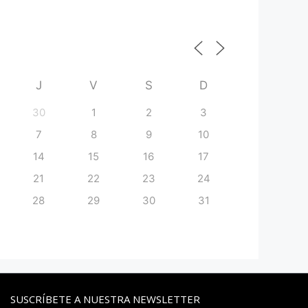
J
V
S
D
30
1
2
3
7
8
9
10
14
15
16
17
21
22
23
24
28
29
30
31
SUSCRÍBETE A NUESTRA NEWSLETTER