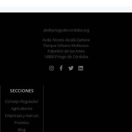
do@priegodecordoba.org
Avda. Niceto Alcalá Zamora
Parque Urbano Multiusos
Pabellón de las Artes
14800 Priego de Córdoba
SECCIONES
Consejo Regulador
Agricultores
Empresas y marcas
Premios
Blog