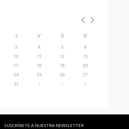
J
V
S
D
3
4
5
6
10
11
12
13
17
18
19
20
24
25
26
27
31
1
2
3
SUSCRÍBETE A NUESTRA NEWSLETTER