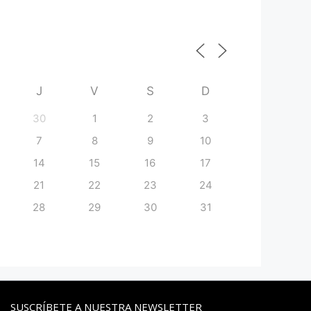
J
V
S
D
30
1
2
3
7
8
9
10
14
15
16
17
21
22
23
24
28
29
30
31
SUSCRÍBETE A NUESTRA NEWSLETTER