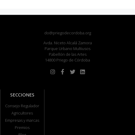
do@priegodecordoba.org
Avda. Niceto Alcalá Zamora
Parque Urbano Multiusos
Pabellón de las Artes
14800 Priego de Córdoba
SECCIONES
Consejo Regulador
Agricultores
Empresas y marcas
Premios
Blog