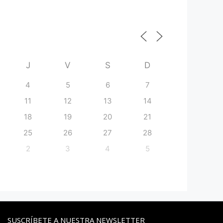
J
V
S
D
4
5
6
7
11
12
13
14
18
19
20
21
25
26
27
28
2
3
4
5
SUSCRÍBETE A NUESTRA NEWSLETTER