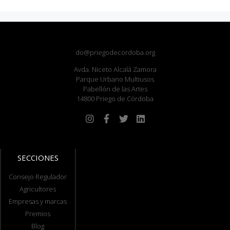
do@priegodecordoba.org
Avda. Niceto Alcalá Zamora
Parque Urbano Multiusos
Pabellón de las Artes
14800 Priego de Córdoba
SECCIONES
Consejo Regulador
Agricultores
Empresas y marcas
Premios
Blog