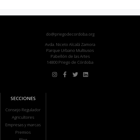
do@priegodecordoba.org
Avda. Niceto Alcalá Zamora
Parque Urbano Multiusos
Pabellón de las Artes
14800 Priego de Córdoba
SECCIONES
Consejo Regulador
Agricultores
Empresas y marcas
Premios
Blog