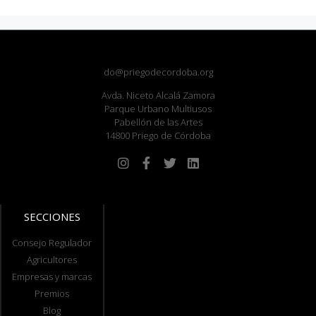
do@priegodecordoba.org
Avda. Niceto Alcalá Zamora
Parque Urbano Multiusos
Pabellón de las Artes
14800 Priego de Córdoba
SECCIONES
Consejo Regulador
Agricultores
Empresas y marcas
Premios
Blog