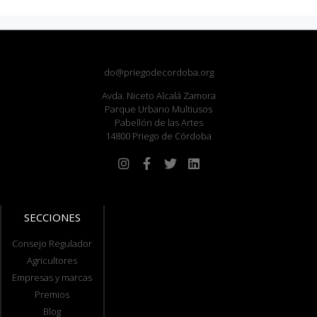
do@priegodecordoba.org
Avda. Niceto Alcalá Zamora
Parque Urbano Multiusos
Pabellón de las Artes
14800 Priego de Córdoba
SECCIONES
Consejo Regulador
Agricultores
Empresas y marcas
Premios
Blog