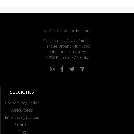
do@priegodecordoba.org
Avda. Niceto Alcalá Zamora
Parque Urbano Multiusos
Pabellón de las Artes
14800 Priego de Córdoba
SECCIONES
Consejo Regulador
Agricultores
Empresas y marcas
Premios
Blog