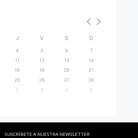
J
V
S
D
4
5
6
7
11
12
13
14
18
19
20
21
25
26
27
28
2
3
4
5
SUSCRÍBETE A NUESTRA NEWSLETTER