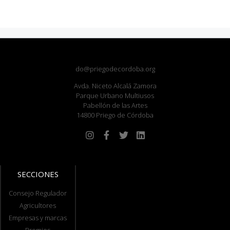
do@priegodecordoba.org
Avda. Niceto Alcalá Zamora
Parque Urbano Multiusos
Pabellón de las Artes
14800 Priego de Córdoba
SECCIONES
Consejo Regulador
Agricultores
Empresas y marcas
Premios