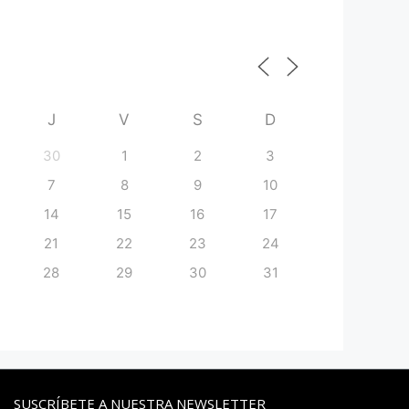
J
V
S
D
30
1
2
3
7
8
9
10
14
15
16
17
21
22
23
24
28
29
30
31
SUSCRÍBETE A NUESTRA NEWSLETTER