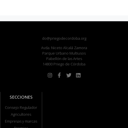
do@priegodecordoba.org
Avda. Niceto Alcalá Zamora
Parque Urbano Multiusos
Pabellón de las Artes
14800 Priego de Córdoba
SECCIONES
Consejo Regulador
Agricultores
Empresas y marcas
Premios