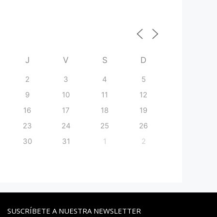
J
V
S
D
2
3
4
5
9
10
11
12
16
17
18
19
23
24
25
26
30
31
1
2
SUSCRÍBETE A NUESTRA NEWSLETTER