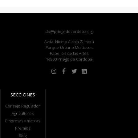
do@priegodecordoba.org
Avda. Niceto Alcalá Zamora
Parque Urbano Multiusos
Pabellón de las Artes
14800 Priego de Córdoba
SECCIONES
Consejo Regulador
Agricultores
Empresas y marcas
Premios
Blog