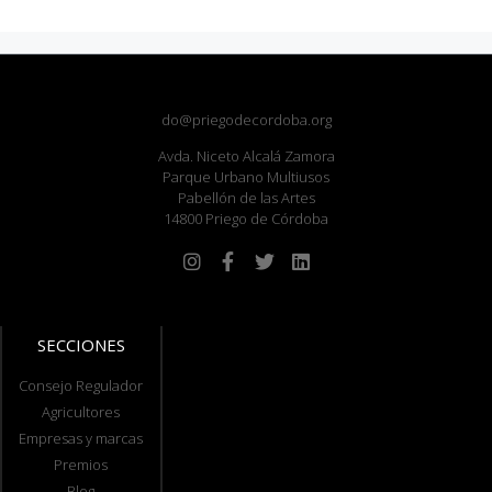
do@priegodecordoba.org
Avda. Niceto Alcalá Zamora
Parque Urbano Multiusos
Pabellón de las Artes
14800 Priego de Córdoba
SECCIONES
Consejo Regulador
Agricultores
Empresas y marcas
Premios
Blog