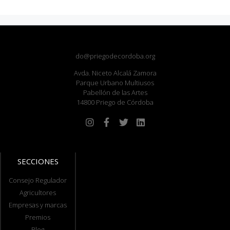
do@priegodecordoba.org
Avda. Niceto Alcalá Zamora
Parque Urbano Multiusos
Pabellón de las Artes
14800 Priego de Córdoba
SECCIONES
Consejo Regulador
Agricultores
Empresas y marcas
Premios
Blog