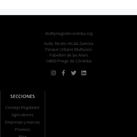
do@priegodecordoba.org
Avda. Niceto Alcalá Zamora
Parque Urbano Multiusos
Pabellón de las Artes
14800 Priego de Córdoba
SECCIONES
Consejo Regulador
Agricultores
Empresas y marcas
Premios
Blog