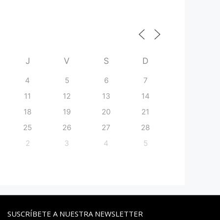
J
V
S
D
4
5
6
7
11
12
13
14
18
19
20
21
25
26
27
28
2
3
4
5
SUSCRÍBETE A NUESTRA NEWSLETTER