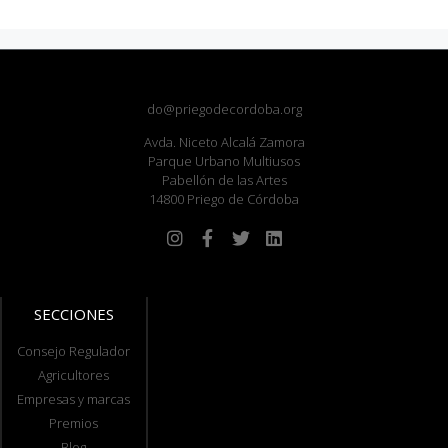
do@priegodecordoba.org
Avda. Niceto Alcalá Zamora
Parque Urbano Multiusos
Pabellón de las Artes
14800 Priego de Córdoba
SECCIONES
Consejo Regulador
Agricultores
Empresas y marcas
Premios
Blog