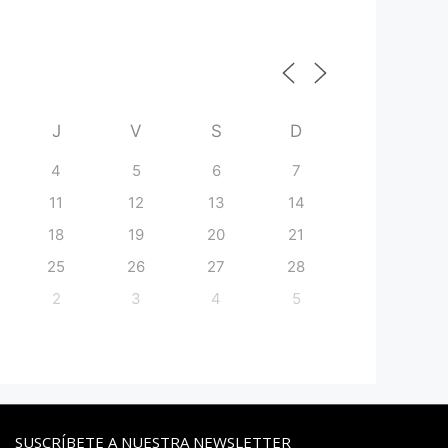
J
V
S
D
4
5
6
7
11
12
13
14
18
19
20
21
25
26
27
28
2
3
4
5
SUSCRÍBETE A NUESTRA NEWSLETTER